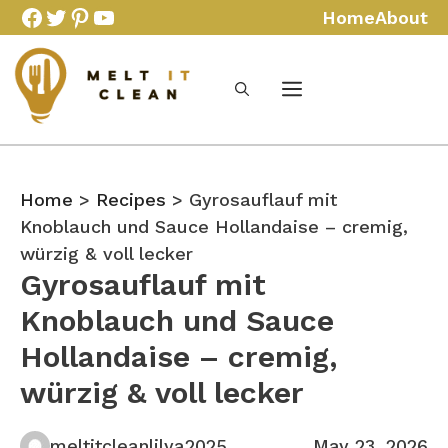
Skip
Facebook
Twitter
Pinterest
YouTube
Home
About
to
content
Home
>
Recipes
> Gyrosauflauf mit
Knoblauch und Sauce Hollandaise – cremig,
würzig & voll lecker
Gyrosauflauf mit
Knoblauch und Sauce
Hollandaise – cremig,
würzig & voll lecker
meltitcleanlilya2025
May 23, 2026